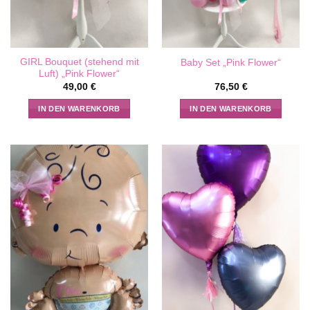
GIRL Bouquet (stehend mit
Baby Set „Pink Flower“
Luft) „Pink Flower“
49,00
€
76,50
€
IN DEN WARENKORB
IN DEN WARENKORB