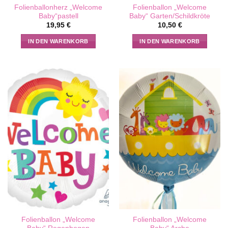
Folienballonherz „Welcome
Folienballon „Welcome
Baby“pastell
Baby“ Garten/Schildkröte
19,95
€
10,50
€
IN DEN WARENKORB
IN DEN WARENKORB
Folienballon „Welcome
Folienballon „Welcome