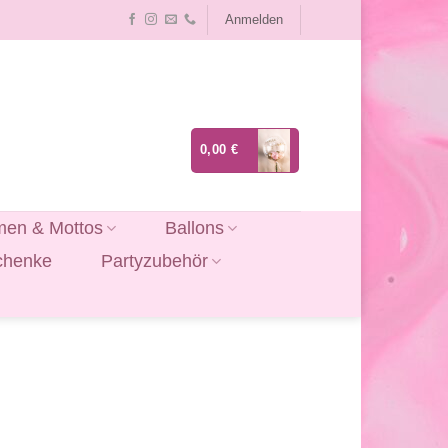
Anmelden
0,00
€
en & Mottos
Ballons
chenke
Partyzubehör