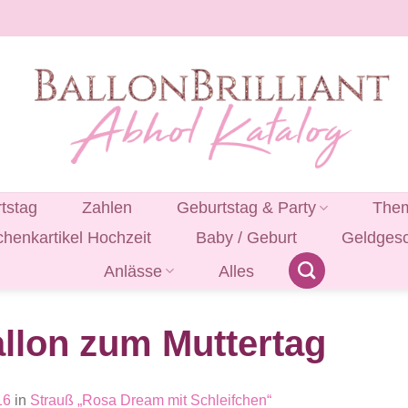
tstag
Zahlen
Geburtstag & Party
Them
henkartikel Hochzeit
Baby / Geburt
Geldges
Anlässe
Alles
allon zum Muttertag
16
in
Strauß „Rosa Dream mit Schleifchen“