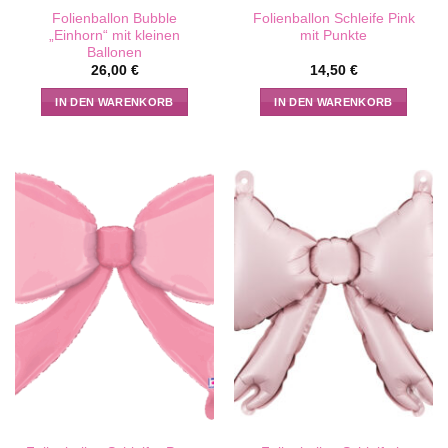
Folienballon Bubble
Folienballon Schleife Pink
„Einhorn“ mit kleinen
mit Punkte
Ballonen
26,00
€
14,50
€
IN DEN WARENKORB
IN DEN WARENKORB