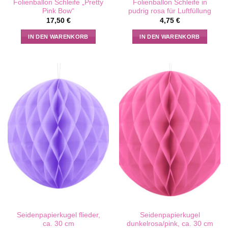
Folienballon Schleife „Pretty
Folienballon Schleife in
Pink Bow“
pudrig rosa für Luftfüllung
17,50
€
4,75
€
IN DEN WARENKORB
IN DEN WARENKORB
Seidenpapierkugel flieder,
Seidenpapierkugel
ca. 30 cm
dunkelrosa/pink, ca. 30 cm