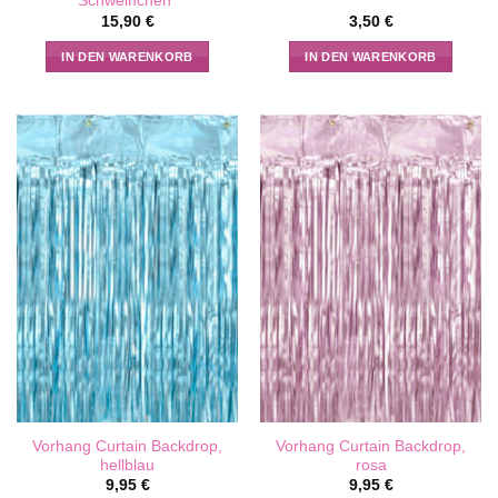
Schweinchen“
15,90
€
3,50
€
IN DEN WARENKORB
IN DEN WARENKORB
Vorhang Curtain Backdrop,
Vorhang Curtain Backdrop,
hellblau
rosa
9,95
€
9,95
€