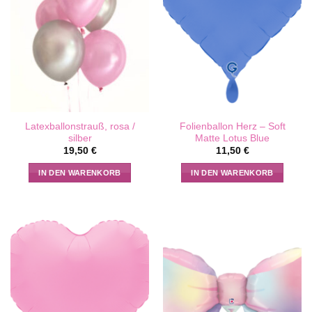
Latexballonstrauß, rosa /
Folienballon Herz – Soft
silber
Matte Lotus Blue
19,50
€
11,50
€
IN DEN WARENKORB
IN DEN WARENKORB