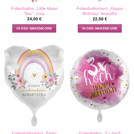
Folienballon „Little Moon
Folienballonherz „Happy
Star“, rosa
Birthday“ beautiful
24,00
€
22,50
€
IN DEN WARENKORB
IN DEN WARENKORB
Folienballonherz „Einen
Folienballon „3 x hoch