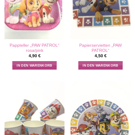
Pappteller „PAW PATROL“
Papierservietten „PAW
rosa/pink
PATROL“
4,90
€
4,50
€
IN DEN WARENKORB
IN DEN WARENKORB