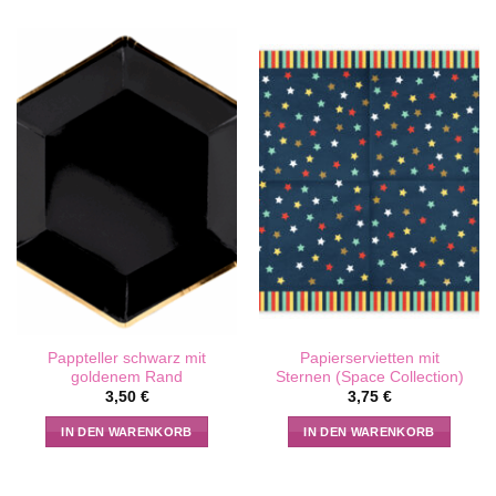
Pappteller schwarz mit
Papierservietten mit
goldenem Rand
Sternen (Space Collection)
3,50
€
3,75
€
IN DEN WARENKORB
IN DEN WARENKORB