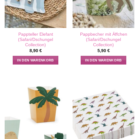
Pappteller Elefant
Pappbecher mit Äffchen
(Safari/Dschungel
(Safari/Dschungel
Collection)
Collection)
8,90
€
5,90
€
IN DEN WARENKORB
IN DEN WARENKORB