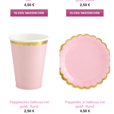
Girl“
goldf. Rand
4,50
€
2,50
€
IN DEN WARENKORB
IN DEN WARENKORB
Pappbecher hellrosa mit
Pappteller in hellrosa mit
goldf. Rand
goldf. Rand
2,50
€
4,50
€