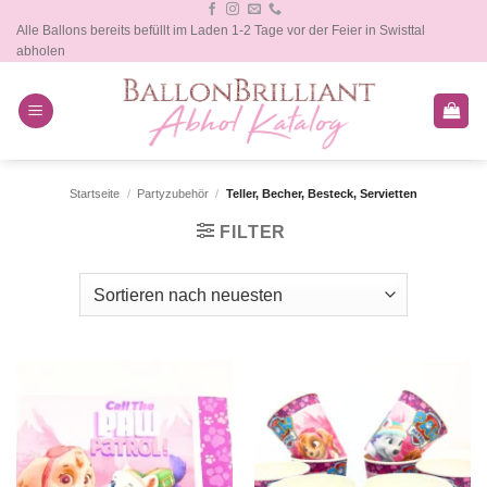
Zum
Alle Ballons bereits befüllt im Laden 1-2 Tage vor der Feier in Swisttal
Inhalt
abholen
springen
Startseite
/
Partyzubehör
/
Teller, Becher, Besteck, Servietten
FILTER