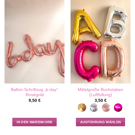
weist
mehrere
Varianten
auf.
Die
Optionen
können
auf
der
Produktseite
gewählt
werden
Ballon-Schriftzug „b-day“
Mittelgroße Buchstaben
Roségold
(Luftfüllung)
9,50
€
3,50
€
IN DEN WARENKORB
AUSFÜHRUNG WÄHLEN
Dieses