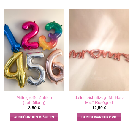
Mittelgroße Zahlen
Ballon-Schriftzug „Mr Herz
(Luftfüllung)
Mrs“ Roségold
3,50
€
12,50
€
AUSFÜHRUNG WÄHLEN
IN DEN WARENKORB
Dieses
Produkt