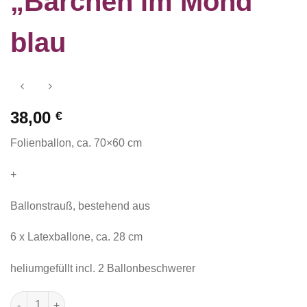
„Bärchen im Mond“
blau
38,00
€
Folienballon, ca. 70×60 cm
+
Ballonstrauß, bestehend aus
6 x Latexballone, ca. 28 cm
heliumgefüllt incl. 2 Ballonbeschwerer
Baby Shower Set "Bärchen im Mond" blau Menge