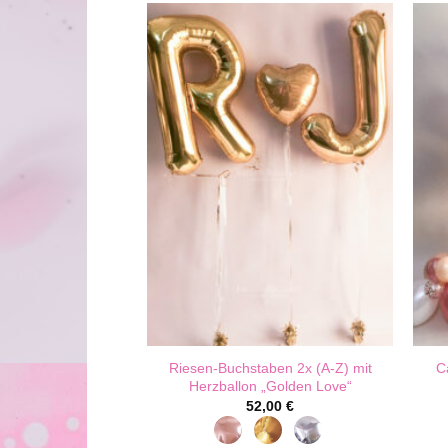
it Wunsch-Namen
Riesen-Buchstaben 2x (A-Z) mit
C
en Love“
Herzballon „Golden Love“
,00
€
52,00
€