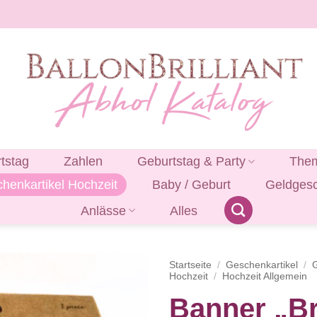
tstag
Zahlen
Geburtstag & Party
Them
henkartikel Hochzeit
Baby / Geburt
Geldges
Anlässe
Alles
Startseite
/
Geschenkartikel
/
Hochzeit
/
Hochzeit Allgemein
Banner „Br