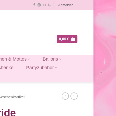
Anmelden
0,00
€
en & Mottos
Ballons
chenke
Partyzubehör
Geschenkartikel
ide