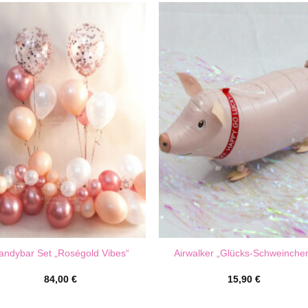
andybar Set „Roségold Vibes“
Airwalker „Glücks-Schweinche
84,00
€
15,90
€