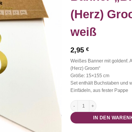
(Herz) Gro
weiß
2,95
€
Weißes Banner mit goldenf. Au
(Herz) Groom“
Größe: 15×155 cm
Set enthält Buchstaben und
Einfädeln, aus fester Pappe
Banner "Bride (Herz) Groom",
IN DEN WAREN