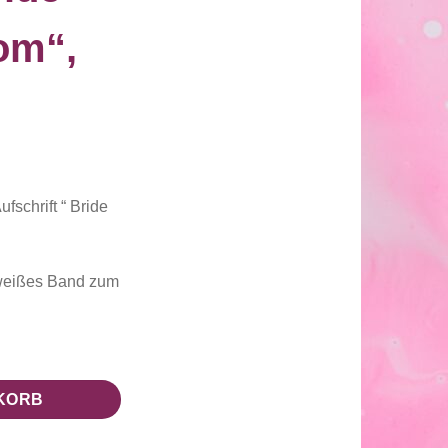
om“,
fschrift “ Bride
 weißes Band zum
 weiß Menge
KORB