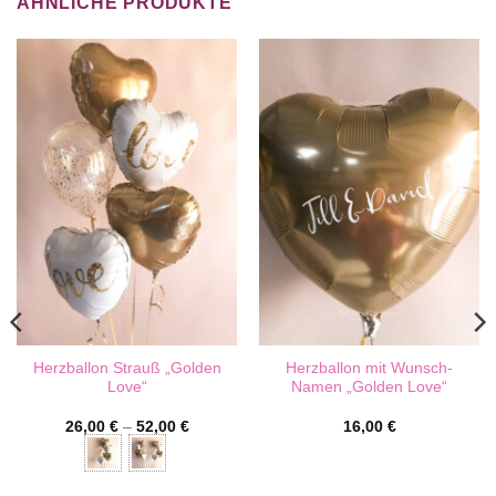
ÄHNLICHE PRODUKTE
Herzballon Strauß „Golden
Herzballon mit Wunsch-
Love“
Namen „Golden Love“
26,00
€
–
52,00
€
16,00
€