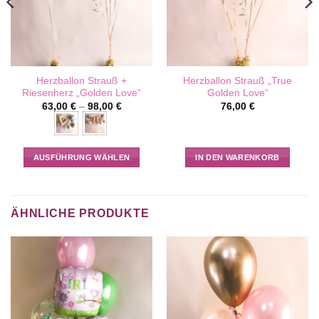
Herzballon Strauß +
Herzballon Strauß „True
Riesenherz „Golden Love“
Golden Love“
63,00
€
–
98,00
€
76,00
€
AUSFÜHRUNG WÄHLEN
IN DEN WARENKORB
Dieses
Produkt
weist
ÄHNLICHE PRODUKTE
mehrere
Varianten
auf.
Die
Optionen
können
auf