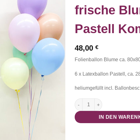
frische Bl
Pastell Ko
48,00
€
Folienballon Blume ca. 80x
6 x Latexballon Pastell, ca. 
heliumgefüllt incl. Ballonbes
Sommerlich frische Blumen Pa
IN DEN WAREN