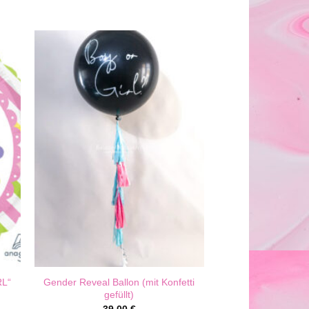
RL“
Gender Reveal Ballon (mit Konfetti
gefüllt)
39,00
€