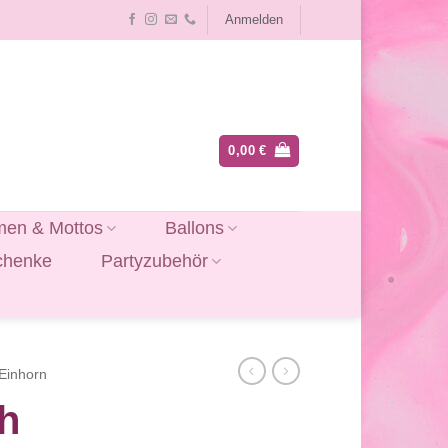
Anmelden
0,00
€
en & Mottos
Ballons
chenke
Partyzubehör
Einhorn
h