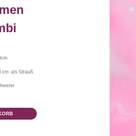
umen
mbi
80cm
28 cm als Strauß
chwerer
stell Kombi Menge
KORB