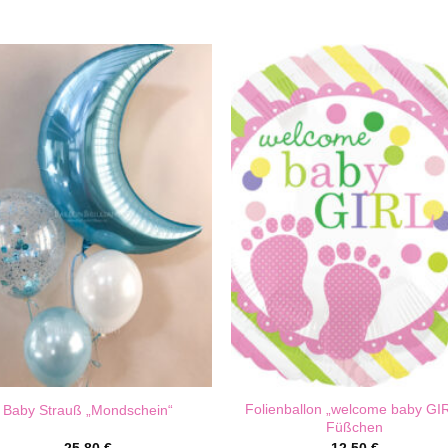
Folienballon „welcome baby GI
Baby Strauß „Mondschein“
Füßchen
25,80
€
12,50
€