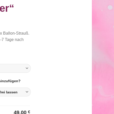
er“
1x Ballon-Strauß.
3-7 Tage nach
 hinzufügen?
49,00
€