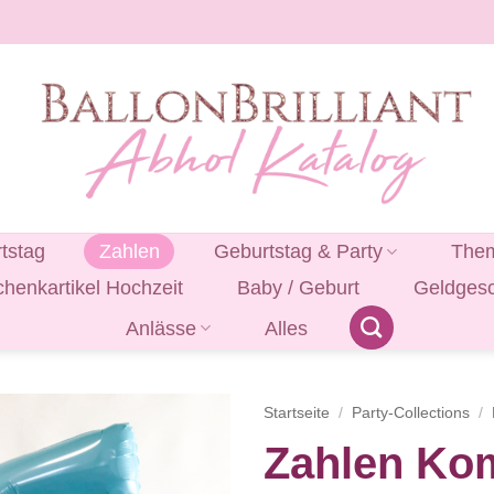
tstag
Zahlen
Geburtstag & Party
Them
henkartikel Hochzeit
Baby / Geburt
Geldges
Anlässe
Alles
Startseite
/
Party-Collections
/
Zahlen Ko