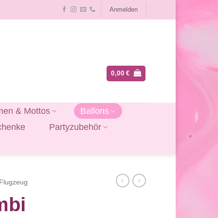
Anmelden
0,00
€
en & Mottos
Ballons
chenke
Partyzubehör
Flugzeug
mbi