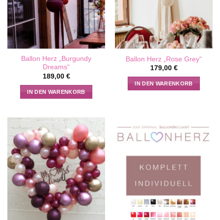
Ballon Herz „Burgundy
Ballon Herz „Rose Grey“
Dreams“
179,00
€
189,00
€
IN DEN WARENKORB
IN DEN WARENKORB