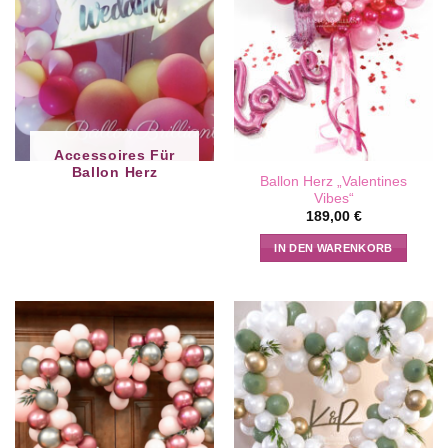
Accessoires Für
Ballon Herz
Ballon Herz „Valentines
Vibes“
189,00
€
IN DEN WARENKORB