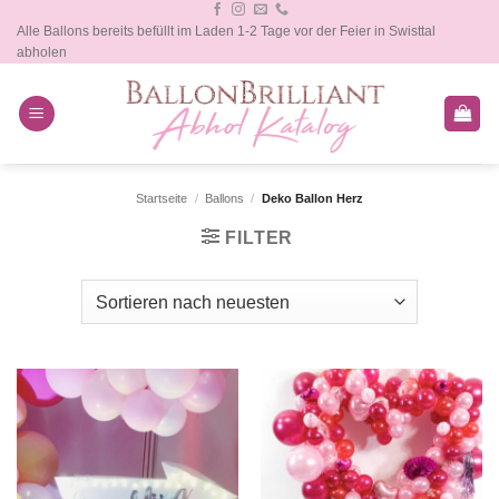
Zum
Alle Ballons bereits befüllt im Laden 1-2 Tage vor der Feier in Swisttal
Inhalt
abholen
springen
Startseite
/
Ballons
/
Deko Ballon Herz
FILTER