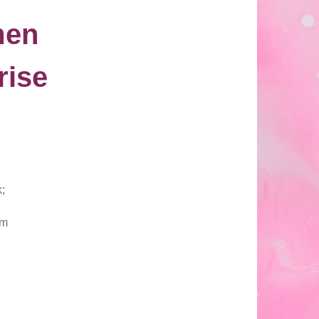
men
ise
“
;
cm
rise Collection" Menge