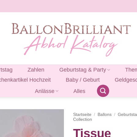
tstag
Zahlen
Geburtstag & Party
Them
henkartikel Hochzeit
Baby / Geburt
Geldges
Anlässe
Alles
Startseite
/
Ballons
/
Geburtst
Collection
Tissue