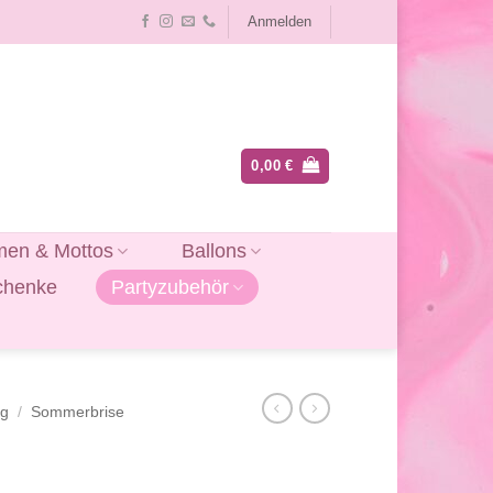
Anmelden
0,00
€
en & Mottos
Ballons
chenke
Partyzubehör
ag
/
Sommerbrise