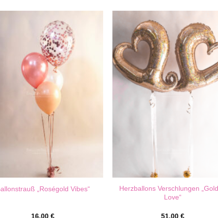
Herzballons Verschlungen „Gol
allonstrauß „Roségold Vibes“
Love“
16,00
€
51,00
€