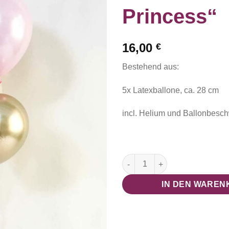
Princess“
16,00
€
Bestehend aus:
5x Latexballone, ca. 28 cm
incl. Helium und Ballonbesc
Strauß "Pastell Princess" Men
IN DEN WAREN