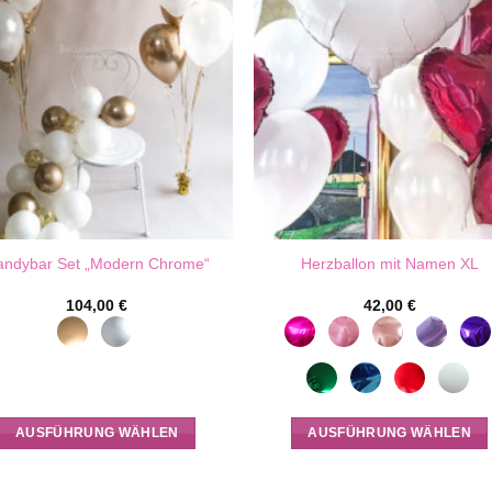
andybar Set „Modern Chrome“
Herzballon mit Namen XL
104,00
€
42,00
€
AUSFÜHRUNG WÄHLEN
AUSFÜHRUNG WÄHLEN
Dieses
Dieses
Produkt
Produkt