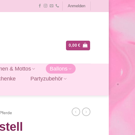
Anmelden
0,00
€
en & Mottos
Ballons
chenke
Partyzubehör
Pferde
tell