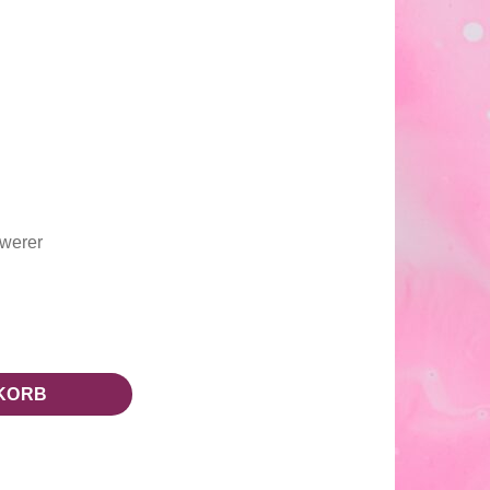
hwerer
ge
KORB