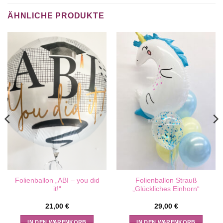
ÄHNLICHE PRODUKTE
Folienballon „ABI – you did
Folienballon Strauß
it!“
„Glückliches Einhorn“
21,00
€
29,00
€
IN DEN WARENKORB
IN DEN WARENKORB