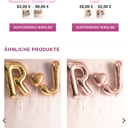
Riesenherz „Golden Love“
Love“
63,00
€
–
98,00
€
26,00
€
–
52,00
€
AUSFÜHRUNG WÄHLEN
AUSFÜHRUNG WÄHLEN
Dieses
Dieses
Produkt
Produkt
weist
weist
ÄHNLICHE PRODUKTE
mehrere
mehrere
Varianten
Varianten
auf.
auf.
Die
Die
Optionen
Optionen
können
können
auf
auf
der
der
Produktseite
Produktseite
gewählt
gewählt
werden
werden