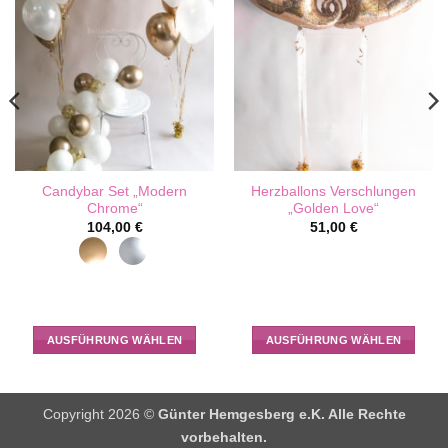
Candybar Set „Modern
Herzballons Verschlungen
Chrome“
„Golden Love“
104,00
€
51,00
€
AUSFÜHRUNG WÄHLEN
AUSFÜHRUNG WÄHLEN
Dieses
Dieses
Produkt
Produkt
weist
weist
Copyright 2026 ©
Günter Hemgesberg e.K. Alle Rechte
mehrere
mehrere
vorbehalten.
Varianten
Varianten