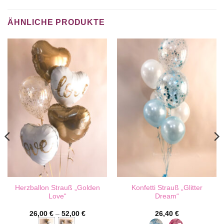
ÄHNLICHE PRODUKTE
Herzballon Strauß „Golden
Konfetti Strauß „Glitter
Love“
Dream“
26,00
€
–
52,00
€
26,40
€