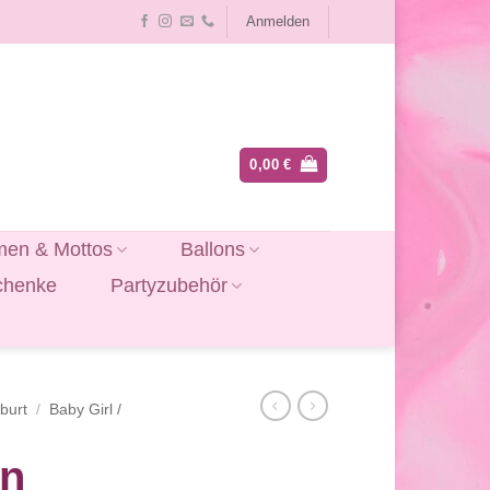
Anmelden
0,00
€
en & Mottos
Ballons
chenke
Partyzubehör
burt
/
Baby Girl /
on