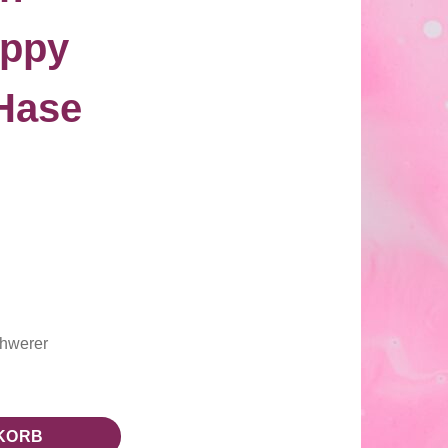
appy
Hase
chwerer
Häschen" Hase Menge
KORB