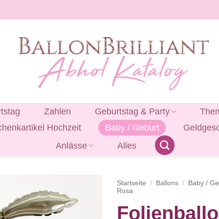
tstag
Zahlen
Geburtstag & Party
Them
henkartikel Hochzeit
Baby / Geburt
Geldges
Anlässe
Alles
Startseite
/
Ballons
/
Baby / Ge
Rosa
Folienball