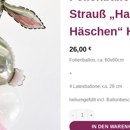
Strauß „H
Häschen“ 
26,00
€
Folienballon, ca. 60x60cm
+
4 Latexballone, ca. 28 cm
heliumgefüllt incl. Ballonbes
Folienballon Strauß "Happy 
IN DEN WAREN