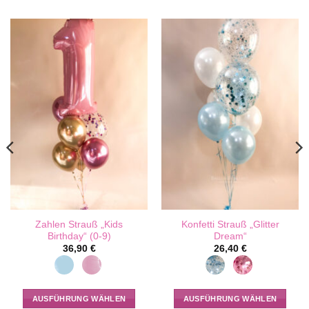
Zahlen Strauß „Kids
Konfetti Strauß „Glitter
Birthday“ (0-9)
Dream“
36,90
€
26,40
€
AUSFÜHRUNG WÄHLEN
AUSFÜHRUNG WÄHLEN