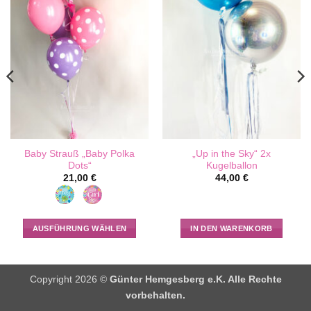
Baby Strauß „Baby Polka
„Up in the Sky“ 2x
Dots“
Kugelballon
21,00
€
44,00
€
AUSFÜHRUNG WÄHLEN
IN DEN WARENKORB
Dieses
Produkt
weist
Copyright 2026 ©
Günter Hemgesberg e.K. Alle Rechte
mehrere
vorbehalten.
Varianten