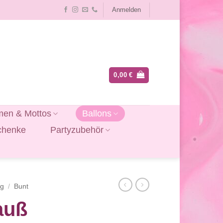
Anmelden
0,00
€
en & Mottos
Ballons
chenke
Partyzubehör
ag
/
Bunt
auß