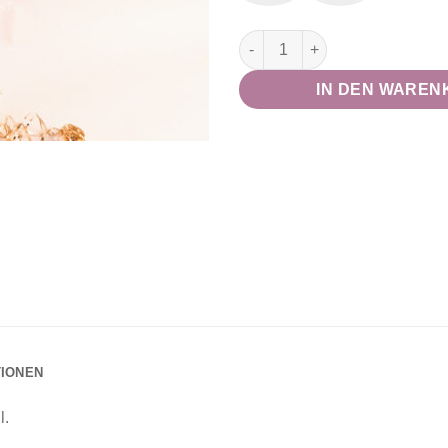
Zahlen Strauß "Birthday Fun 
IN DEN WAREN
TIONEN
l.