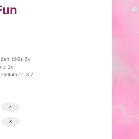
Fun
ahl (0-9), 2x
one, 1x
 Helium ca. 3-7
4
8