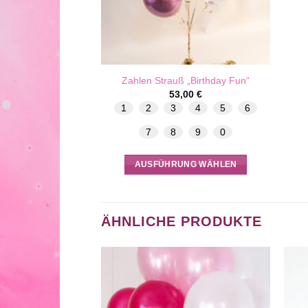
Zahlen Strauß „Birthday Fun“
53,00
€
1
2
3
4
5
6
7
8
9
0
AUSFÜHRUNG WÄHLEN
Dieses
Produkt
weist
ÄHNLICHE PRODUKTE
mehrere
Varianten
auf.
Die
Optionen