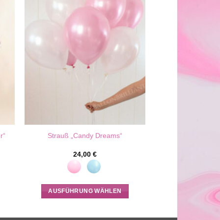
r“
Strauß „Candy Dreams“
24,00
€
AUSFÜHRUNG WÄHLEN
Dieses
Produkt