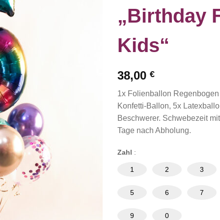
„Birthday 
Kids“
38,00
€
1x Folienballon Regenbogen Z
Konfetti-Ballon, 5x Latexball
Beschwerer. Schwebezeit mit
Tage nach Abholung.
Zahl
:
1
2
3
5
6
7
9
0