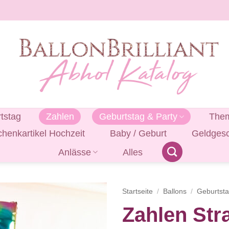
tstag
Zahlen
Geburtstag & Party
Them
henkartikel Hochzeit
Baby / Geburt
Geldges
Anlässe
Alles
Startseite
/
Ballons
/
Geburtst
Zahlen Str