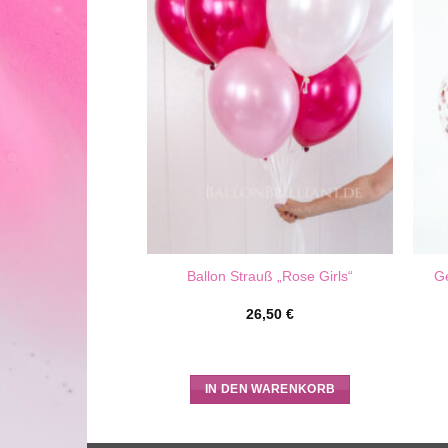
können
auf
der
Produktseite
gewählt
werden
Ge
lack n Mint King“
Ballon Strauß „Rose Girls“
,00
€
26,50
€
WARENKORB
IN DEN WARENKORB