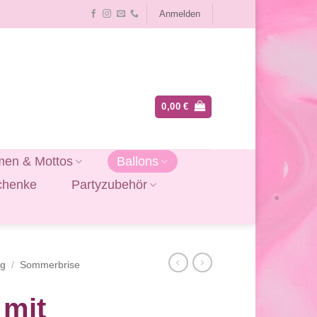
Anmelden
0,00
€
en & Mottos
Ballons
chenke
Partyzubehör
ag
/
Sommerbrise
 mit