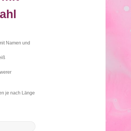
ahl
 mit Namen und
eiß
hwerer
en je nach Länge