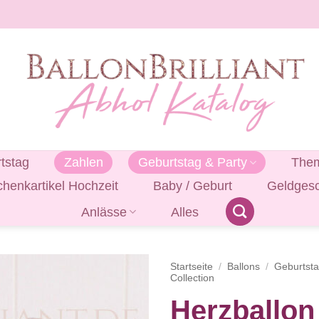
tstag
Zahlen
Geburtstag & Party
Them
henkartikel Hochzeit
Baby / Geburt
Geldges
Anlässe
Alles
Startseite
/
Ballons
/
Geburtst
Collection
Herzballon