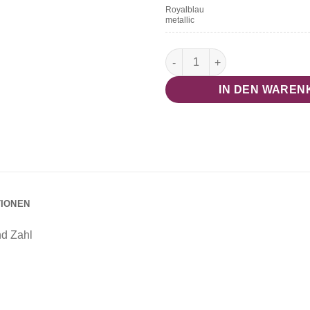
Royalblau
metallic
Herzballon mit Namen & Zahl 
IN DEN WAREN
TIONEN
nd Zahl