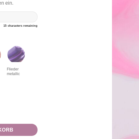
n ein.
15
characters remaining
Flieder
metallic
enge
KORB