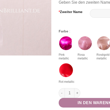
Geben Sie den zweiten Name
*
Zweiter Name
Farbe
:
Pink
Rosa
Roségold
metallic
metallic
metallic
Rot metallic
Herzballon mit zwei Namen M
IN DEN WAREN