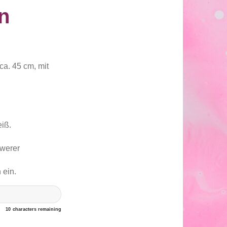
n
ca. 45 cm, mit
eiß.
hwerer
 ein.
10
characters remaining