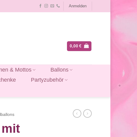
Anmelden
0,00
€
en & Mottos
Ballons
chenke
Partyzubehör
lballons
 mit