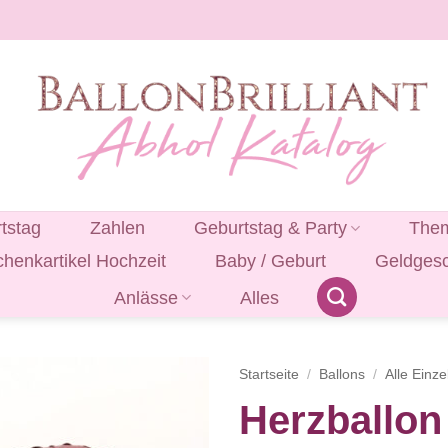
tstag
Zahlen
Geburtstag & Party
Them
henkartikel Hochzeit
Baby / Geburt
Geldges
Anlässe
Alles
Startseite
/
Ballons
/
Alle Einze
Herzballon