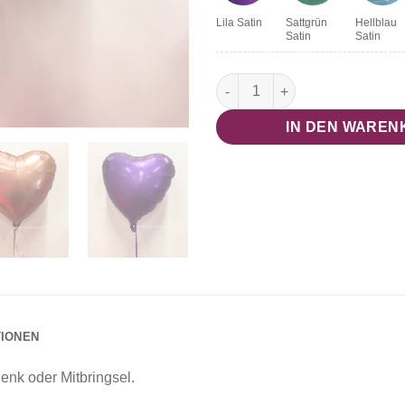
Lila Satin
Sattgrün
Hellblau
Satin
Satin
Herzballon "Satin" Menge
IN DEN WAREN
TIONEN
enk oder Mitbringsel.