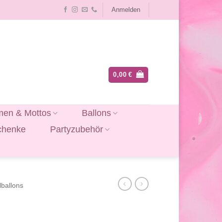
Anmelden
0,00
€
en & Mottos
Ballons
chenke
Partyzubehör
lballons