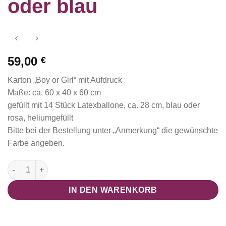
oder blau
59,00
€
Karton „Boy or Girl“ mit Aufdruck
Maße: ca. 60 x 40 x 60 cm
gefüllt mit 14 Stück Latexballone, ca. 28 cm, blau oder
rosa, heliumgefüllt
Bitte bei der Bestellung unter „Anmerkung“ die gewünschte
Farbe angeben.
Karton "Boy or Girl" , gefüllt mit Latexballone rosa oder blau 
IN DEN WARENKORB