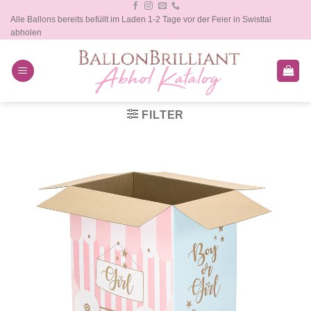
Zum
Alle Ballons bereits befüllt im Laden 1-2 Tage vor der Feier in Swisttal
Inhalt
abholen
springen
FILTER