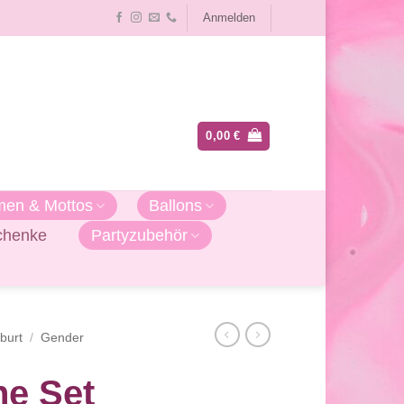
Anmelden
0,00
€
en & Mottos
Ballons
chenke
Partyzubehör
burt
/
Gender
ne Set