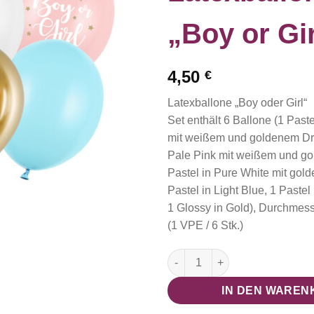
„Boy or Gir
4,50
€
Latexballone „Boy oder Girl“
Set enthält 6 Ballone (1 Paste
mit weißem und goldenem Dru
Pale Pink mit weißem und go
Pastel in Pure White mit gol
Pastel in Light Blue, 1 Pastel
1 Glossy in Gold), Durchmess
(1 VPE / 6 Stk.)
Latexballone Set "Boy or Girl
IN DEN WAREN