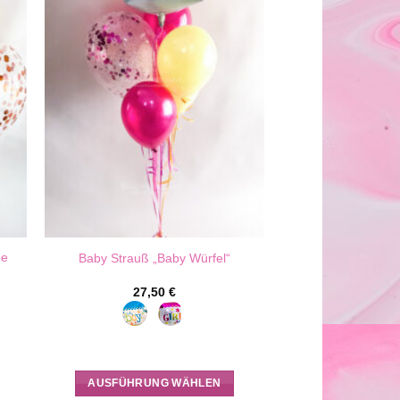
be
Baby Strauß „Baby Würfel“
27,50
€
AUSFÜHRUNG WÄHLEN