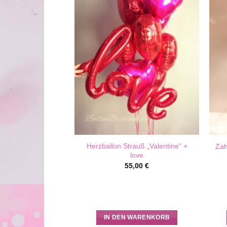
Herzballon Strauß „Valentine“ +
ß „Baby Bird“
Zah
love
,00
€
55,00
€
NG WÄHLEN
IN DEN WARENKORB