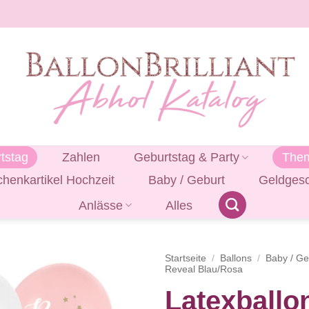
tstag
Zahlen
Geburtstag & Party
Them
henkartikel Hochzeit
Baby / Geburt
Geldges
Anlässe
Alles
Startseite
/
Ballons
/
Baby / Ge
Reveal Blau/Rosa
Latexballo