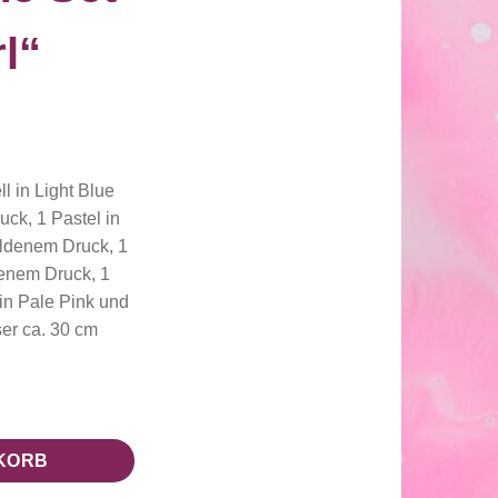
l“
ll in Light Blue
ck, 1 Pastel in
ldenem Druck, 1
denem Druck, 1
 in Pale Pink und
er ca. 30 cm
" Menge
KORB