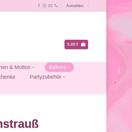
Anmelden
0,00
€
en & Mottos
Ballons
chenke
Partyzubehör
nstrauß