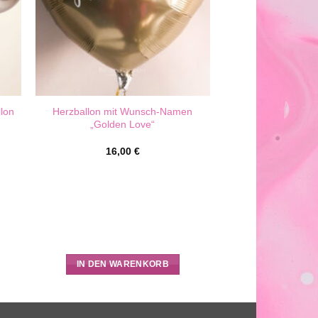
llon
Herzballon mit Wunsch-Namen
„Golden Love“
16,00
€
IN DEN WARENKORB