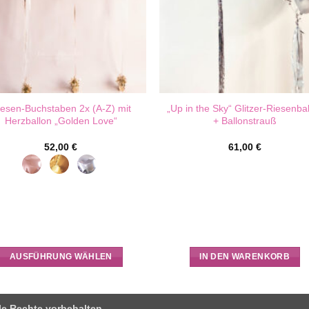
iesen-Buchstaben 2x (A-Z) mit
„Up in the Sky“ Glitzer-Riesenba
Herzballon „Golden Love“
+ Ballonstrauß
52,00
€
61,00
€
AUSFÜHRUNG WÄHLEN
IN DEN WARENKORB
Dieses
Produkt
weist
le Rechte vorbehalten.