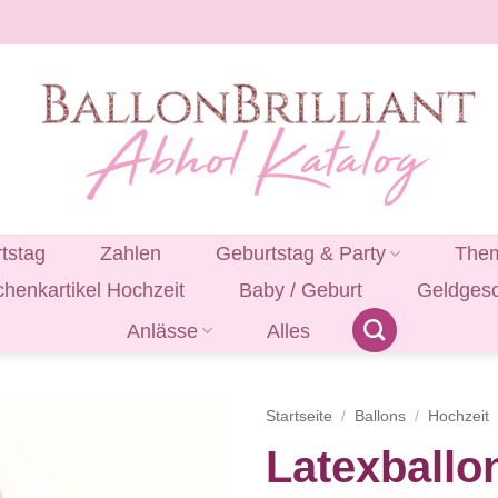
tstag
Zahlen
Geburtstag & Party
Them
henkartikel Hochzeit
Baby / Geburt
Geldges
Anlässe
Alles
Startseite
/
Ballons
/
Hochzeit
Latexballo