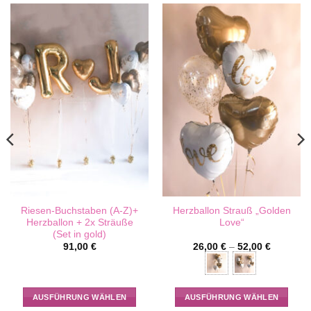
Riesen-Buchstaben (A-Z)+
Herzballon Strauß „Golden
Herzballon + 2x Sträuße
Love“
(Set in gold)
91,00
€
26,00
€
–
52,00
€
AUSFÜHRUNG WÄHLEN
AUSFÜHRUNG WÄHLEN