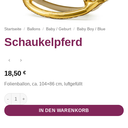
Startseite
/
Ballons
/
Baby / Geburt
/
Baby Boy / Blue
Schaukelpferd
18,50
€
Folienballon, ca. 104×86 cm, luftgefüllt
Schaukelpferd Menge
IN DEN WARENKORB