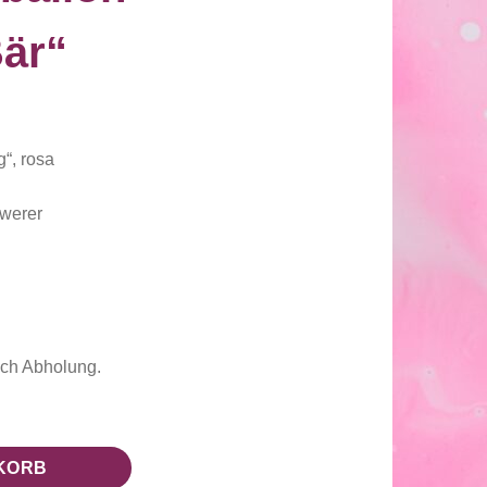
är“
“, rosa
hwerer
ach Abholung.
är" Menge
KORB