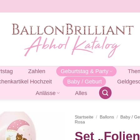
tstag
Zahlen
Geburtstag & Party
Them
henkartikel Hochzeit
Baby / Geburt
Geldges
Anlässe
Alles
Startseite
/
Ballons
/
Baby / Ge
Rosa
Set „Folie