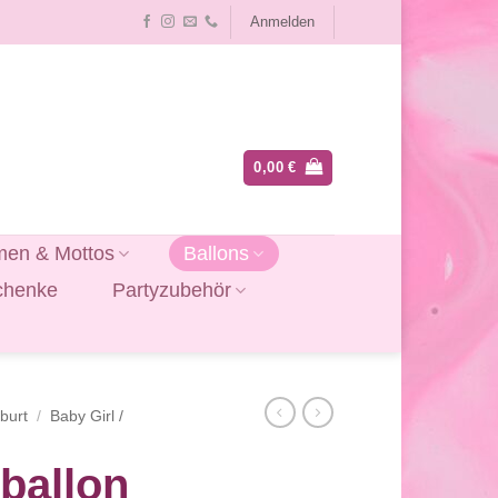
Anmelden
0,00
€
en & Mottos
Ballons
chenke
Partyzubehör
burt
/
Baby Girl /
nballon