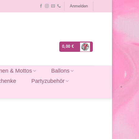
Anmelden
0,00
€
en & Mottos
Ballons
chenke
Partyzubehör