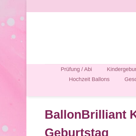
Zum
Inhalt
springen
Prüfung / Abi
Kindergebur
Hochzeit Ballons
Gesc
BallonBrilliant 
Geburtstag