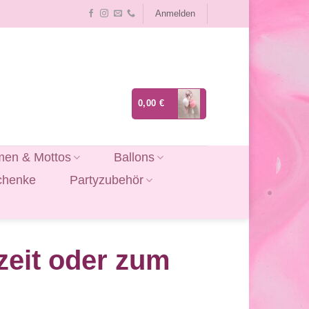
Anmelden
0,00
€
en & Mottos
Ballons
chenke
Partyzubehör
hzeit oder zum