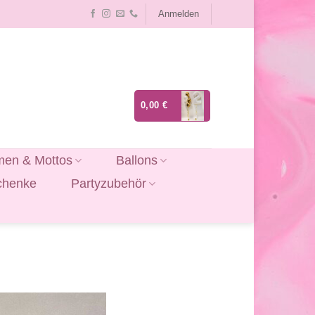
Anmelden
0,00
€
en & Mottos
Ballons
chenke
Partyzubehör