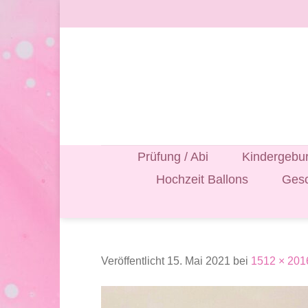
Zum
Inhalt
springen
Prüfung / Abi
Kindergebur
Hochzeit Ballons
Gesc
Veröffentlicht
15. Mai 2021
bei
1512 × 201