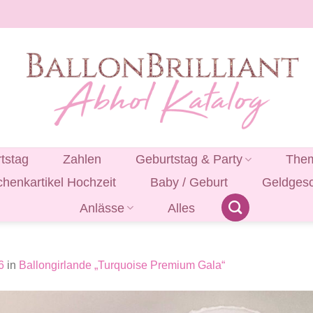
tstag
Zahlen
Geburtstag & Party
Them
henkartikel Hochzeit
Baby / Geburt
Geldges
Anlässe
Alles
6
in
Ballongirlande „Turquoise Premium Gala“