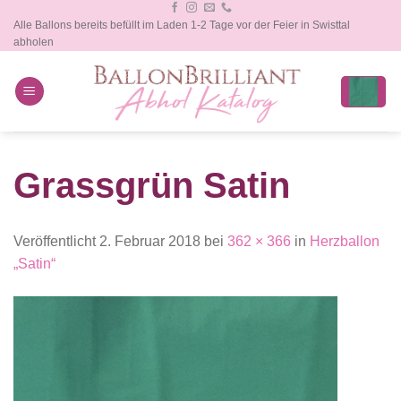
Zum
Alle Ballons bereits befüllt im Laden 1-2 Tage vor der Feier in Swisttal
Inhalt
abholen
springen
Grassgrün Satin
Veröffentlicht
2. Februar 2018
bei
362 × 366
in
Herzballon
„Satin“