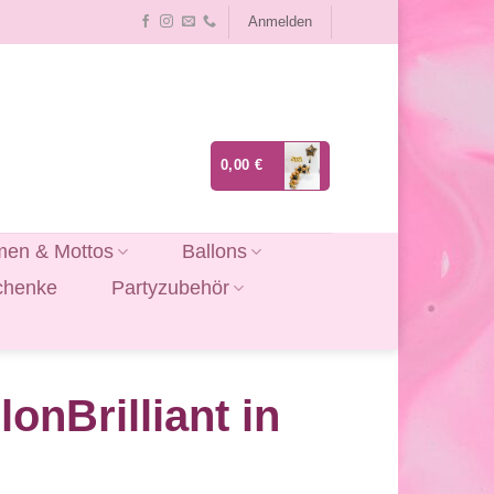
Anmelden
0,00
€
en & Mottos
Ballons
chenke
Partyzubehör
onBrilliant in