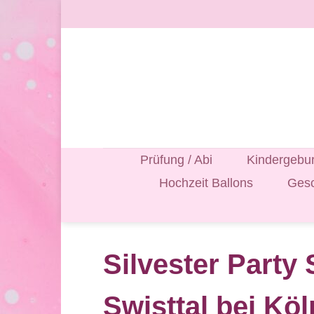
Zum
Inhalt
springen
Prüfung / Abi
Kindergebur
Hochzeit Ballons
Gesc
Silvester Party 
Swisttal bei Kö