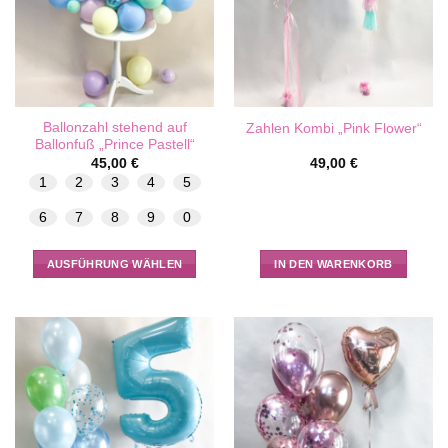
der
Produktseite
gewählt
werden
Ballonzahl stehend auf
Zahlen Kombi „Pink Flower“
Ballonfuß „Prince Pastell“
45,00
€
49,00
€
1
2
3
4
5
6
7
8
9
0
AUSFÜHRUNG WÄHLEN
IN DEN WARENKORB
Dieses
Produkt
weist
mehrere
Varianten
auf.
Die
Optionen