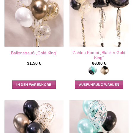
Zahlen Kombi „Black n Gold
Ballonstrauß „Gold King“
King“
31,50
€
66,00
€
IN DEN WARENKORB
AUSFÜHRUNG WÄHLEN
Dieses
Produkt
weist
mehrere
Varianten
auf.
Die