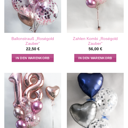
Ballonstrauß „Roségold
Zahlen Kombi „Roségold
Zauber“
Zauber“
22,50
€
56,00
€
IN DEN WARENKORB
IN DEN WARENKORB