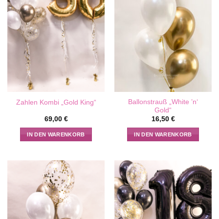
Die
Optionen
können
auf
der
Produktseite
gewählt
werden
Ballonstrauß „White ’n‘
Zahlen Kombi „Gold King“
Gold“
69,00
€
16,50
€
IN DEN WARENKORB
IN DEN WARENKORB