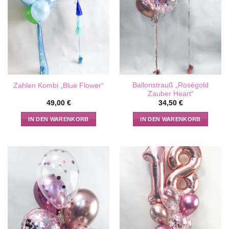
können
auf
der
Produktseite
gewählt
werden
Ballonstrauß „Roségold
Zahlen Kombi „Blue Flower“
Zauber Heart“
49,00
€
34,50
€
IN DEN WARENKORB
IN DEN WARENKORB