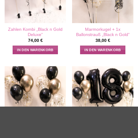
Zahlen Kombi „Black n Gold
Marmorkugel + 1x
Deluxe“
Ballonstrauß „Black n Gold“
74,00
€
38,00
€
IN DEN WARENKORB
IN DEN WARENKORB