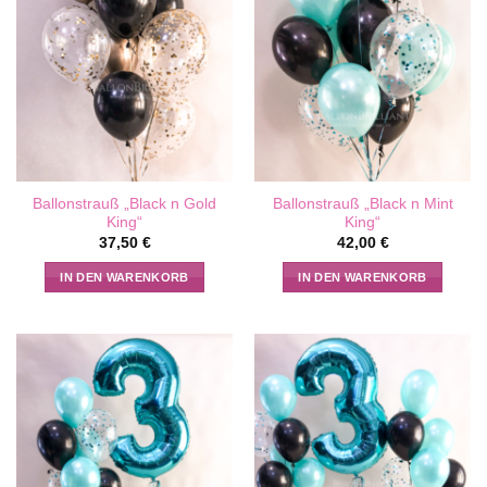
Optionen
können
auf
der
Produktseite
gewählt
werden
Ballonstrauß „Black n Gold
Ballonstrauß „Black n Mint
King“
King“
37,50
€
42,00
€
IN DEN WARENKORB
IN DEN WARENKORB