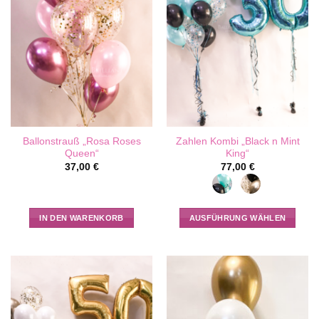
Ballonstrauß „Rosa Roses
Zahlen Kombi „Black n Mint
Queen“
King“
37,00
€
77,00
€
IN DEN WARENKORB
AUSFÜHRUNG WÄHLEN
Dieses
Produkt
weist
mehrere
Varianten
auf.