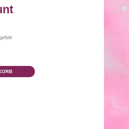
unt
gefüllt
nge
KORB