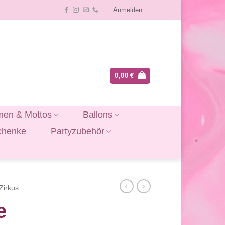
Anmelden
0,00
€
en & Mottos
Ballons
chenke
Partyzubehör
Zirkus
e