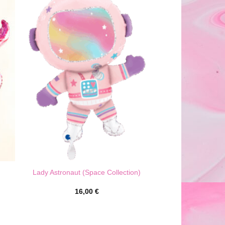
Lady Astronaut (Space Collection)
16,00
€