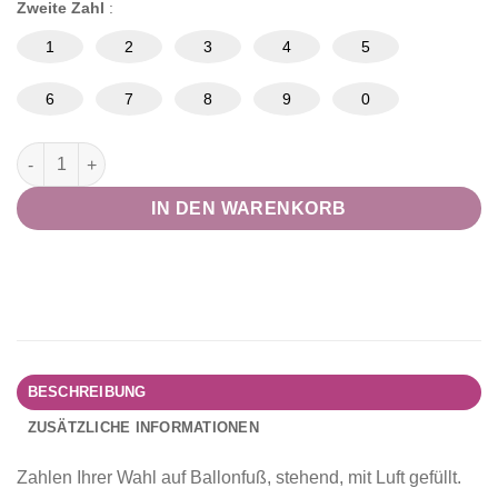
Zweite Zahl
:
1
2
3
4
5
6
7
8
9
0
2x Ballonzahl stehend auf Ballonfuß Menge
IN DEN WARENKORB
BESCHREIBUNG
ZUSÄTZLICHE INFORMATIONEN
Zahlen Ihrer Wahl auf Ballonfuß, stehend, mit Luft gefüllt.