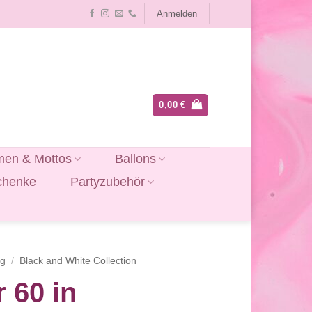
Anmelden
0,00
€
en & Mottos
Ballons
chenke
Partyzubehör
ag
/
Black and White Collection
 60 in