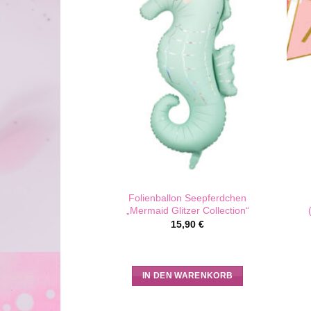
jungfrau „Mermaid
Folienballon Seepferdchen
Collection“
„Mermaid Glitzer Collection“
50
€
15,90
€
WARENKORB
IN DEN WARENKORB