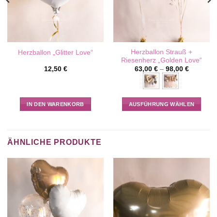
Herzballon Strauß +
Herzballon „Glitter Love“
Riesenherz „Golden Love“
12,50
€
63,00
€
–
98,00
€
IN DEN WARENKORB
AUSFÜHRUNG WÄHLEN
Dieses
Produkt
weist
ÄHNLICHE PRODUKTE
mehrere
Varianten
auf.
Die
Optionen
können
auf