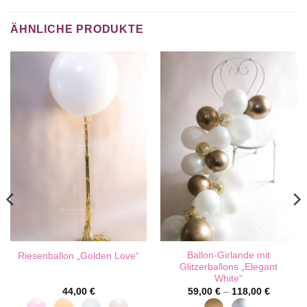
ÄHNLICHE PRODUKTE
Ballon-Girlande mit
Riesenballon „Golden Love“
Glitzerballons „Elegant
White“
44,00
€
59,00
€
–
118,00
€