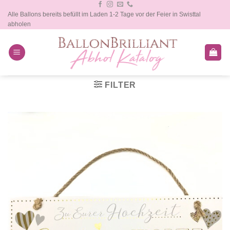
Zum
Alle Ballons bereits befüllt im Laden 1-2 Tage vor der Feier in Swisttal
Inhalt
abholen
springen
FILTER