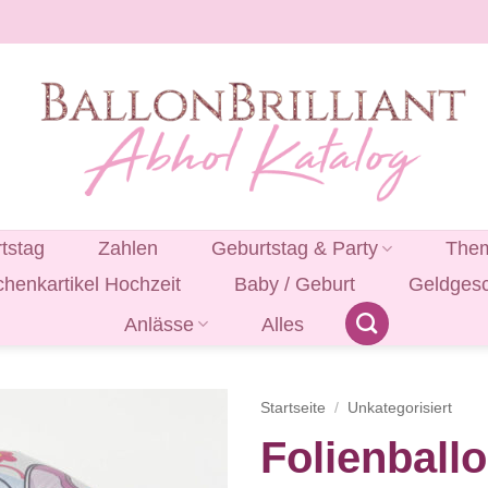
tstag
Zahlen
Geburtstag & Party
Them
henkartikel Hochzeit
Baby / Geburt
Geldges
Anlässe
Alles
Startseite
/
Unkategorisiert
Folienball