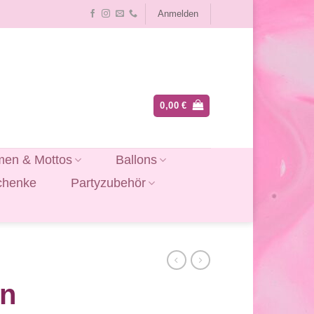
Anmelden
0,00
€
en & Mottos
Ballons
chenke
Partyzubehör
on