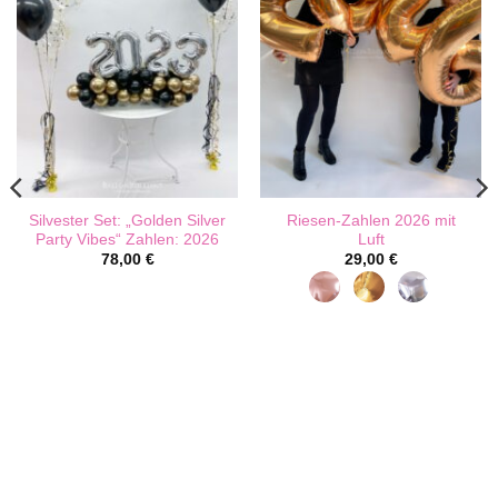
auf
der
Produktseite
gewählt
werden
Silvester Set: „Golden Silver
Riesen-Zahlen 2026 mit
Party Vibes“ Zahlen: 2026
Luft
78,00
€
29,00
€