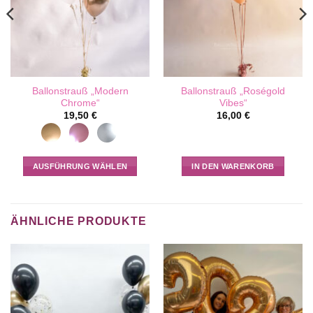
Ballonstrauß „Modern
Ballonstrauß „Roségold
Chrome“
Vibes“
19,50
€
16,00
€
AUSFÜHRUNG WÄHLEN
IN DEN WARENKORB
Dieses
Produkt
weist
ÄHNLICHE PRODUKTE
mehrere
Varianten
auf.
Die
Optionen
können