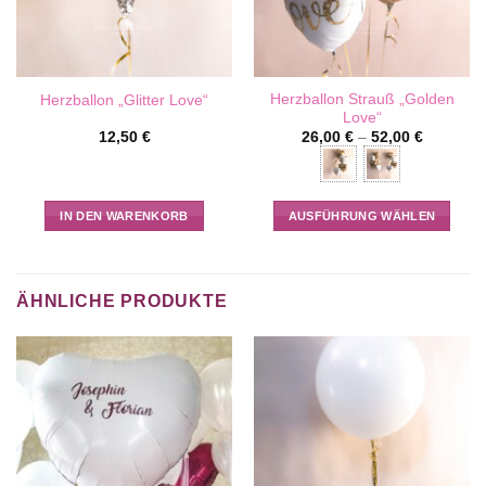
Herzballon Strauß „Golden
Herzballon „Glitter Love“
Love“
12,50
€
26,00
€
–
52,00
€
IN DEN WARENKORB
AUSFÜHRUNG WÄHLEN
Dieses
Produkt
weist
ÄHNLICHE PRODUKTE
mehrere
Varianten
auf.
Die
Optionen
können
auf
der