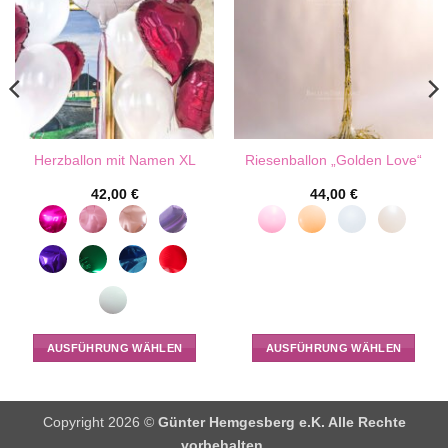
Produktseite
gewählt
werden
Herzballon mit Namen XL
Riesenballon „Golden Love“
42,00
€
44,00
€
AUSFÜHRUNG WÄHLEN
AUSFÜHRUNG WÄHLEN
Dieses
Dieses
Produkt
Produkt
weist
weist
Copyright 2026 ©
Günter Hemgesberg e.K. Alle Rechte
mehrere
mehrere
vorbehalten.