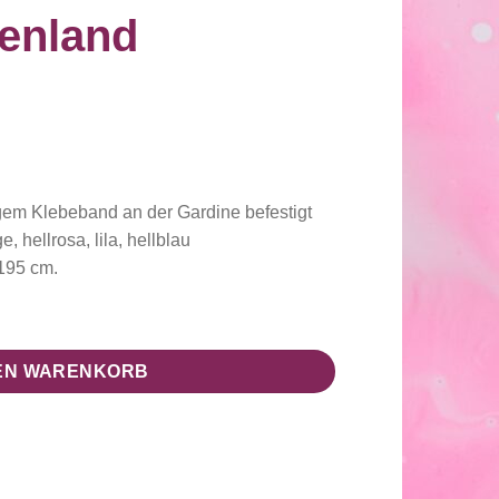
enland
gem Klebeband an der Gardine befestigt
, hellrosa, lila, hellblau
 195 cm.
enland Collection) Menge
DEN WARENKORB