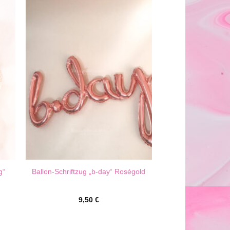
g“
Ballon-Schriftzug „b-day“ Roségold
9,50
€