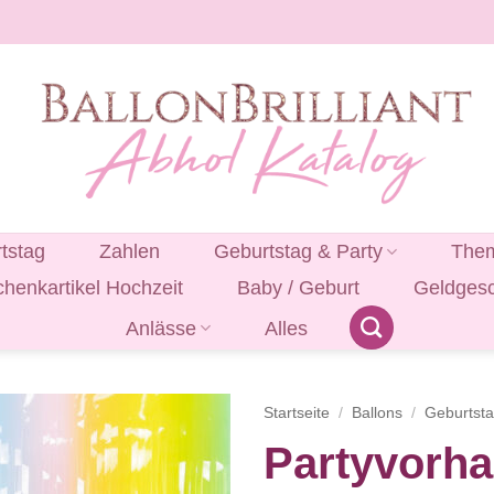
tstag
Zahlen
Geburtstag & Party
Them
henkartikel Hochzeit
Baby / Geburt
Geldges
Anlässe
Alles
Startseite
/
Ballons
/
Geburtst
Partyvorha