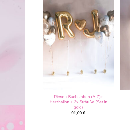
ben 2x (A-Z) mit
Riesen-Buchstaben (A-Z)+
„Golden Love“
Herzballon + 2x Sträuße (Set in
gold)
,00
€
91,00
€