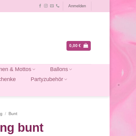
Anmelden
0,00
€
en & Mottos
Ballons
chenke
Partyzubehör
ag
/
Bunt
ng bunt