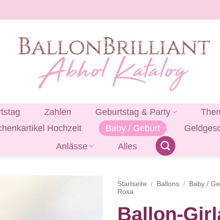
tstag
Zahlen
Geburtstag & Party
Them
henkartikel Hochzeit
Baby / Geburt
Geldges
Anlässe
Alles
Startseite
/
Ballons
/
Baby / Ge
Rosa
Ballon-Gir