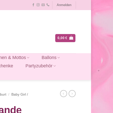
Anmelden
0,00
€
en & Mottos
Ballons
chenke
Partyzubehör
burt
/
Baby Girl /
lande