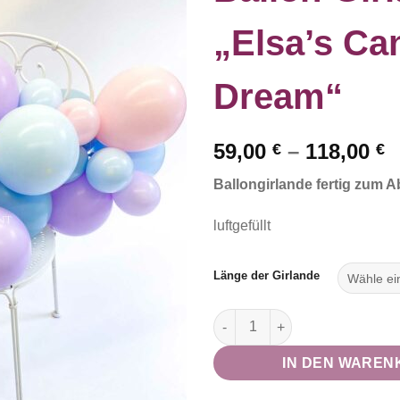
„Elsa’s Ca
Dream“
59,00
–
118,00
€
€
Ballongirlande fertig zum 
luftgefüllt
Länge der Girlande
Ballon-Girlande "Elsa's Cand
IN DEN WAREN