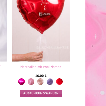
“
Herzballon mit zwei Namen
16,00
€
AUSFÜHRUNG WÄHLEN
Dieses
Produkt