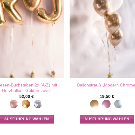
iesen-Buchstaben 2x (A-Z) mit
Ballonstrauß „Modern Chrome
Herzballon „Golden Love“
52,00
€
19,50
€
AUSFÜHRUNG WÄHLEN
AUSFÜHRUNG WÄHLEN
Dieses
Dieses
Produkt
Produkt