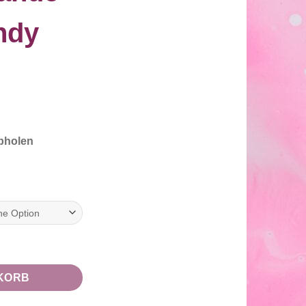
ndy
Abholen
y Dream" Menge
KORB