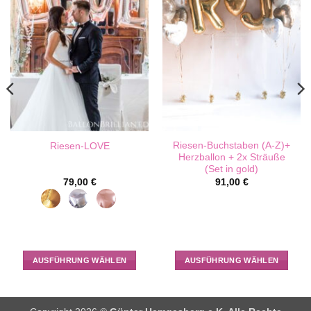
Riesen-Buchstaben (A-Z)+
Riesen-LOVE
Herzballon + 2x Sträuße
(Set in gold)
79,00
€
91,00
€
AUSFÜHRUNG WÄHLEN
AUSFÜHRUNG WÄHLEN
Dieses
Dieses
Produkt
Produkt
weist
weist