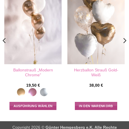
Ballonstrauß „Modern
Herzballon Strauß Gold-
Chrome“
Weiß
19,50
€
38,00
€
AUSFÜHRUNG WÄHLEN
IN DEN WARENKORB
Dieses
Produkt
weist
Copyright 2026 ©
Günter Hemgesberg e.K. Alle Rechte